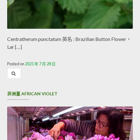
Centratherum punctatum 英名 : Brazilian Button Flower，
Lar […]
Posted on
2021 年 7 月 28 日
內
容
搜
尋
非洲堇 AFRICAN VIOLET