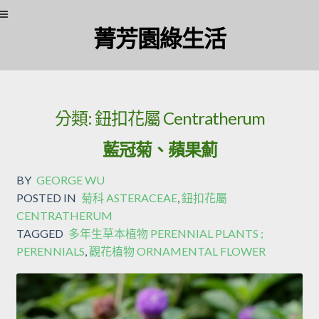
Skip
Skip
菁芳園綠生活
to
to
navigation
content
分類:
鈕扣花屬 Centratherum
藍冠菊、蘋果薊
BY
GEORGE WU
POSTED IN
菊科 ASTERACEAE
,
鈕扣花屬
CENTRATHERUM
TAGGED
多年生草本植物 PERENNIAL PLANTS ;
PERENNIALS
,
觀花植物 ORNAMENTAL FLOWER