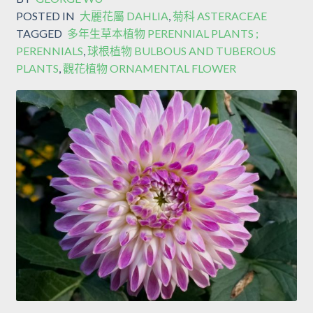
POSTED IN
大麗花屬 DAHLIA
,
菊科 ASTERACEAE
TAGGED
多年生草本植物 PERENNIAL PLANTS ;
PERENNIALS
,
球根植物 BULBOUS AND TUBEROUS
PLANTS
,
觀花植物 ORNAMENTAL FLOWER