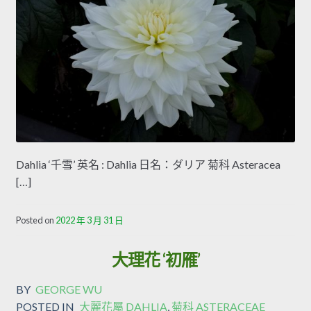
Dahlia ‘千雪’ 英名 : Dahlia 日名：ダリア 菊科 Asteracea
[…]
Posted on
2022 年 3 月 31 日
大理花 ‘初雁’
BY
GEORGE WU
POSTED IN
大麗花屬 DAHLIA
,
菊科 ASTERACEAE