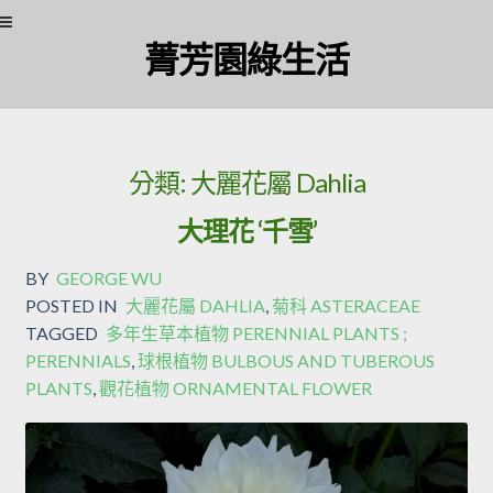
Skip
Skip
菁芳園綠生活
to
to
navigation
content
分類:
大麗花屬 Dahlia
大理花 ‘千雪’
BY
GEORGE WU
POSTED IN
大麗花屬 DAHLIA
,
菊科 ASTERACEAE
TAGGED
多年生草本植物 PERENNIAL PLANTS ;
PERENNIALS
,
球根植物 BULBOUS AND TUBEROUS
PLANTS
,
觀花植物 ORNAMENTAL FLOWER