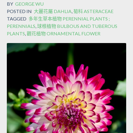
BY
GEORGE WU
POSTED IN
大麗花屬 DAHLIA
,
菊科 ASTERACEAE
TAGGED
多年生草本植物 PERENNIAL PLANTS ;
PERENNIALS
,
球根植物 BULBOUS AND TUBEROUS
PLANTS
,
觀花植物 ORNAMENTAL FLOWER