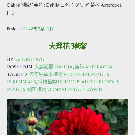
Dahlia ‘淺野’ 英名 : Dahlia 日名：ダリア 菊科 Asteracea
[…]
Posted on
2022 年 2 月 12 日
大理花 ‘璀璨’
BY
GEORGE WU
POSTED IN
大麗花屬 DAHLIA
,
菊科 ASTERACEAE
TAGGED
多年生草本植物 PERENNIAL PLANTS ;
PERENNIALS
,
球根植物 BULBOUS AND TUBEROUS
PLANTS
,
觀花植物 ORNAMENTAL FLOWER