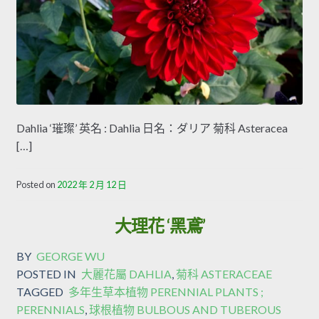
Dahlia ‘璀璨’ 英名 : Dahlia 日名：ダリア 菊科 Asteracea
[…]
Posted on
2022 年 2 月 12 日
大理花 ‘黑鳶’
BY
GEORGE WU
POSTED IN
大麗花屬 DAHLIA
,
菊科 ASTERACEAE
TAGGED
多年生草本植物 PERENNIAL PLANTS ;
PERENNIALS
,
球根植物 BULBOUS AND TUBEROUS