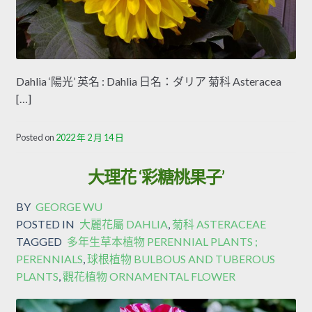
Dahlia ‘陽光’ 英名 : Dahlia 日名：ダリア 菊科 Asteracea
[…]
Posted on
2022 年 2 月 14 日
大理花 ‘彩糖桃果子’
BY
GEORGE WU
POSTED IN
大麗花屬 DAHLIA
,
菊科 ASTERACEAE
TAGGED
多年生草本植物 PERENNIAL PLANTS ;
PERENNIALS
,
球根植物 BULBOUS AND TUBEROUS
PLANTS
,
觀花植物 ORNAMENTAL FLOWER