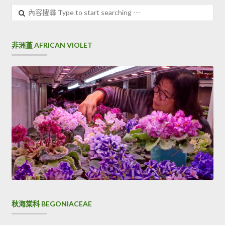
分
內
頁
容
搜
尋
非洲堇 AFRICAN VIOLET
秋海棠科 BEGONIACEAE