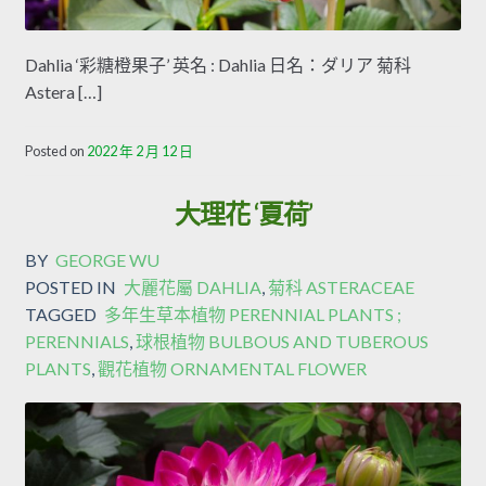
Dahlia ‘彩糖橙果子’ 英名 : Dahlia 日名：ダリア 菊科
Astera […]
Posted on
2022 年 2 月 12 日
大理花 ‘夏荷’
BY
GEORGE WU
POSTED IN
大麗花屬 DAHLIA
,
菊科 ASTERACEAE
TAGGED
多年生草本植物 PERENNIAL PLANTS ;
PERENNIALS
,
球根植物 BULBOUS AND TUBEROUS
PLANTS
,
觀花植物 ORNAMENTAL FLOWER