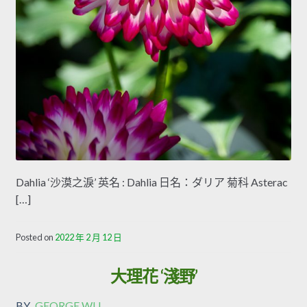
Dahlia ‘沙漠之淚’ 英名 : Dahlia 日名：ダリア 菊科 Asterac
[…]
Posted on
2022 年 2 月 12 日
大理花 ‘淺野’
BY
GEORGE WU