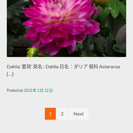
Dahlia ‘夏荷’ 英名 : Dahlia 日名：ダリア 菊科 Asteracea
[…]
Posted on
2022 年 2 月 12 日
文
1
2
Next
章