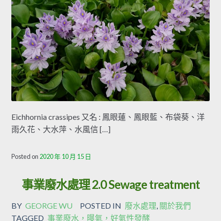
Eichhornia crassipes 又名 : 鳳眼蓮、鳳眼藍、布袋葵、洋
雨久花、大水萍、水風信 […]
Posted on
2020 年 10 月 15 日
事業廢水處理 2.0 Sewage treatment
BY
GEORGE WU
POSTED IN
廢水處理
,
關於我們
TAGGED
事業廢水，曝氣，好氣性發酵