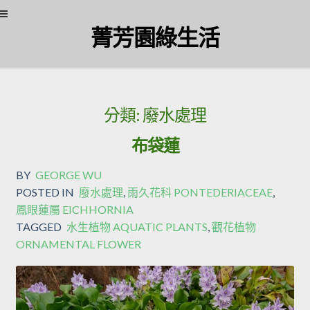
Skip
Skip
菁芳園綠生活
to
to
navigation
content
分類:
廢水處理
布袋蓮
BY
GEORGE WU
POSTED IN
廢水處理
,
雨久花科 PONTEDERIACEAE
,
鳳眼蓮屬 EICHHORNIA
TAGGED
水生植物 AQUATIC PLANTS
,
觀花植物
ORNAMENTAL FLOWER