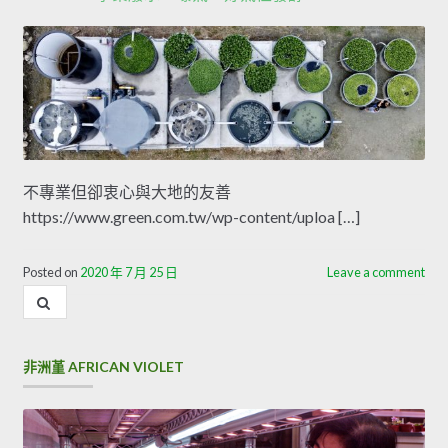
不專業但卻衷心與大地的友善
https://www.green.com.tw/wp-content/uploa […]
Posted on
2020 年 7 月 25 日
Leave a comment
內
容
搜
尋
非洲堇 AFRICAN VIOLET