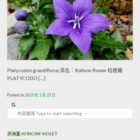
Platycodon grandiflorus 英名：Balloon flower 桔梗屬
PLATYCODO […]
Posted on
2023 年 1 月 25 日
內容搜尋
非洲堇 AFRICAN VIOLET