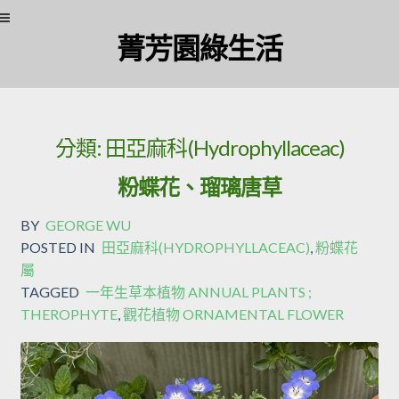
Skip to navigation
Skip to content
菁芳園綠生活
分類:
田亞麻科(Hydrophyllaceac)
粉蝶花、瑠璃唐草
BY
GEORGE WU
POSTED IN
田亞麻科(HYDROPHYLLACEAC)
,
粉蝶花
屬
TAGGED
一年生草本植物 ANNUAL PLANTS ;
THEROPHYTE
,
觀花植物 ORNAMENTAL FLOWER