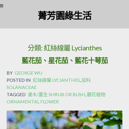
Skip to navigation
Skip to content
菁芳園綠生活
分類:
紅絲線屬 Lycianthes
藍花茄、星花茄、藍花十萼茄
BY
GEORGE WU
POSTED IN
紅絲線屬 LYCIANTHES
,
茄科
SOLANACEAE
TAGGED
灌木/叢生 SHRUB OR BUSH
,
觀花植物
ORNAMENTAL FLOWER