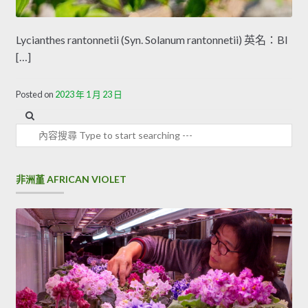
Lycianthes rantonnetii (Syn. Solanum rantonnetii) 英名：Bl
[…]
Posted on
2023 年 1 月 23 日
內容搜尋
非洲堇 AFRICAN VIOLET