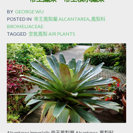
BY
GEORGE WU
POSTED IN
帝王鳳梨屬 ALCANTAREA
,
鳳梨科
BROMELIACEAE
TAGGED
空氣鳳梨 AIR PLANTS
Alcantarea imperialis 帝王鳳梨屬 Alcantarea, 鳳梨科