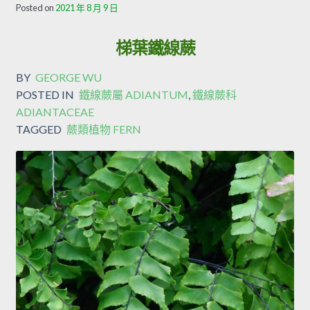
Posted on
2021 年 8 月 9 日
梯葉鐵線蕨
BY
GEORGE WU
POSTED IN
鐵線蕨屬 ADIANTUM
,
鐵線蕨科
ADIANTACEAE
TAGGED
蕨類植物 FERN