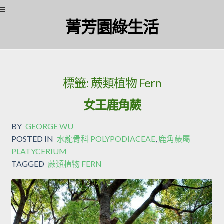
Skip to navigation
Skip to content
菁芳園綠生活
標籤:
蕨類植物 Fern
女王鹿角蕨
BY
GEORGE WU
POSTED IN
水龍骨科 POLYPODIACEAE
,
鹿角蕨屬
PLATYCERIUM
TAGGED
蕨類植物 FERN