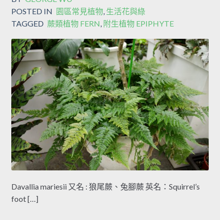
POSTED IN
園區常見植物
,
生活花與綠
TAGGED
蕨類植物 FERN
,
附生植物 EPIPHYTE
Davallia mariesii 又名 : 狼尾蕨、兔腳蕨 英名：Squirrel’s
foot […]