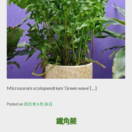
Microsorum scolopendrium ‘Green wave’ […]
Posted on
2021 年 6 月 26 日
鐵角蕨