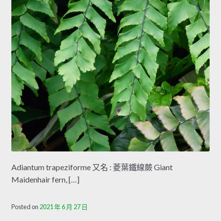
Adiantum trapeziforme 又名 : 菱葉鐵線蕨 Giant
Maidenhair fern, […]
Posted on
2021 年 6 月 27 日