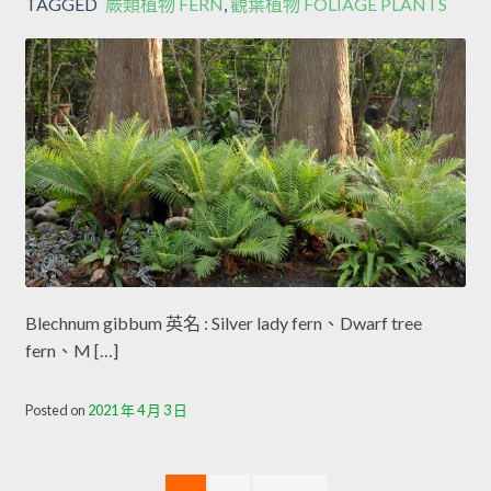
TAGGED
蕨類植物 FERN
,
觀葉植物 FOLIAGE PLANTS
Blechnum gibbum 英名 : Silver lady fern、Dwarf tree
fern、M […]
Posted on
2021 年 4 月 3 日