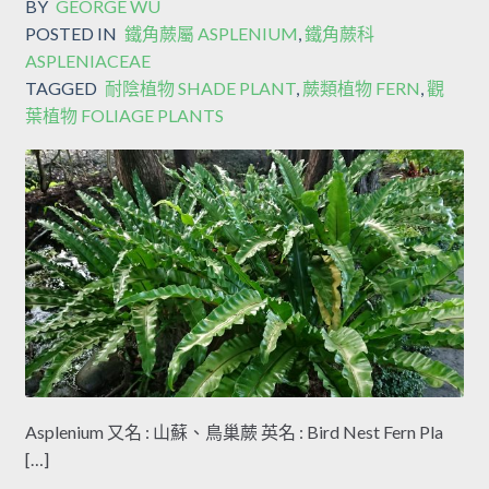
BY
GEORGE WU
POSTED IN
鐵角蕨屬 ASPLENIUM
,
鐵角蕨科
ASPLENIACEAE
TAGGED
耐陰植物 SHADE PLANT
,
蕨類植物 FERN
,
觀
葉植物 FOLIAGE PLANTS
Asplenium 又名 : 山蘇、鳥巢蕨 英名 : Bird Nest Fern Pla
[…]