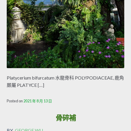
Platycerium bifurcatum 水龍骨科 POLYPODIACEAE, 鹿角
蕨屬 PLATYCE […]
Posted on
2021 年 8 月 13 日
骨碎補
BY
GEORGE WU