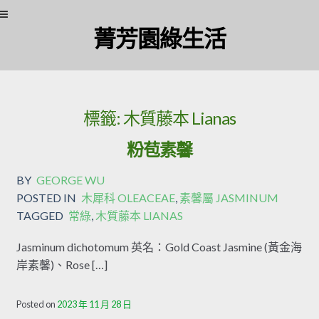
Skip to navigation
Skip to content
菁芳園綠生活
標籤:
木質藤本 Lianas
粉苞素馨
BY
GEORGE WU
POSTED IN
木犀科 OLEACEAE
,
素馨屬 JASMINUM
TAGGED
常綠
,
木質藤本 LIANAS
Jasminum dichotomum 英名：Gold Coast Jasmine (黃金海
岸素馨)、Rose […]
Posted on
2023 年 11 月 28 日