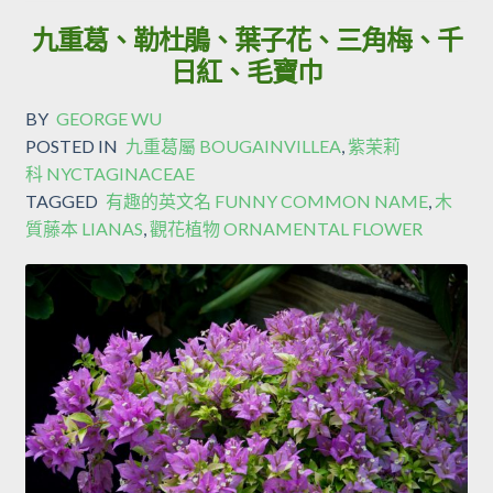
九重葛、勒杜鵑、葉子花、三角梅、千
日紅、毛寶巾
BY
GEORGE WU
POSTED IN
九重葛屬 BOUGAINVILLEA
,
紫茉莉
科 NYCTAGINACEAE
TAGGED
有趣的英文名 FUNNY COMMON NAME
,
木
質藤本 LIANAS
,
觀花植物 ORNAMENTAL FLOWER