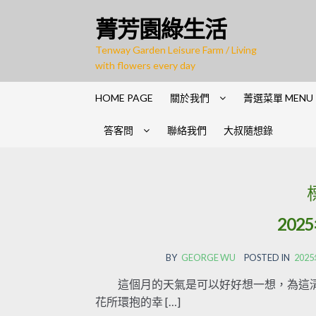
Skip to navigation
Skip to content
菁芳園綠生活
Tenway Garden Leisure Farm / Living
with flowers every day
HOME PAGE
關於我們
菁選菜單 MENU
答客問
聯絡我們
大叔隨想錄
202
BY
GEORGE WU
POSTED IN
20
這個月的天氣是可以好好想一想，為這清
花所環抱的幸 […]