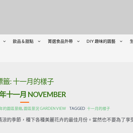
飲品＆甜點
菁選食品外帶
DIY 趣味的園藝
標籤:
十一月的樣子
5年十一月 NOVEMBER
25年的園區景緻
,
園區景況 GARDEN VIEW
TAGGED
十一月的樣子
涼的季節，種下各種美麗花卉的最佳月份。當然也不要為了享