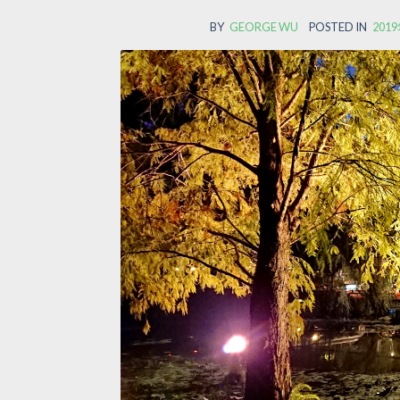
BY
GEORGE WU
POSTED IN
20