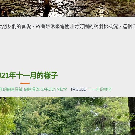
朋友們的喜愛，故會經常來電關注菁芳園的落羽松概況，這個
021年十一月的樣子
21年的園區景緻
,
園區景況 GARDEN VIEW
TAGGED
十一月的樣子