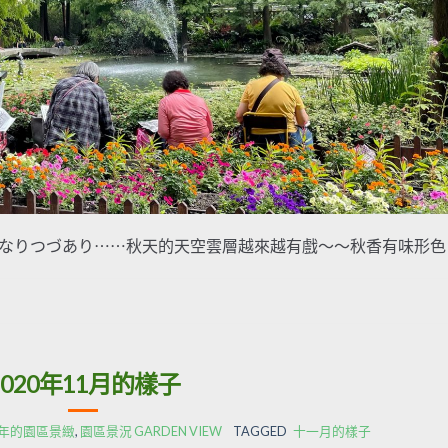
の空深くなりつづあり⋯⋯秋天的天空雲層越來越有戲～～秋香有味形色 [
2020年11月的樣子
20年的園區景緻
,
園區景況 GARDEN VIEW
TAGGED
十一月的樣子