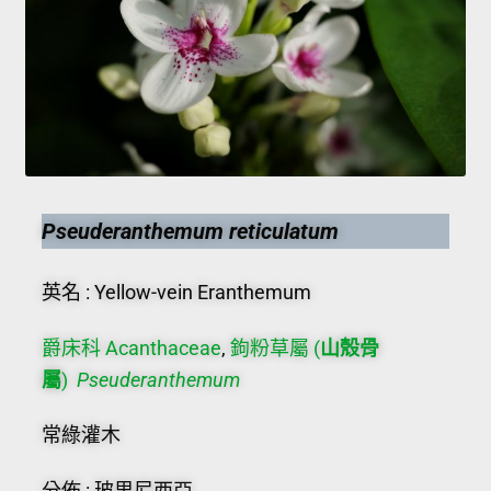
Pseuderanthemum reticulatum
英名 : Yellow-vein Eranthemum
爵床科 Acanthaceae
,
鉤粉草屬 (
山殼骨
屬
)
Pseuderanthemum
常綠灌木
分佈 : 玻里尼西亞