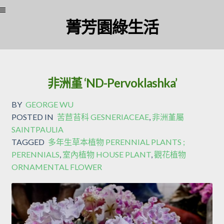
菁芳園綠生活
非洲堇 ‘ND-Pervoklashka’
BY
GEORGE WU
POSTED IN
苦苣苔科 GESNERIACEAE
,
非洲堇屬
SAINTPAULIA
TAGGED
多年生草本植物 PERENNIAL PLANTS ;
PERENNIALS
,
室內植物 HOUSE PLANT
,
觀花植物
ORNAMENTAL FLOWER