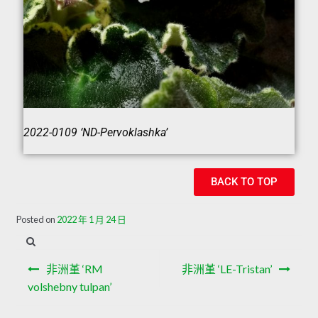
2022-0109 ‘ND-Pervoklashka’
BACK TO TOP
Posted on
2022 年 1 月 24 日
非洲堇 ‘RM
非洲堇 ‘LE-Tristan’
volshebny tulpan’