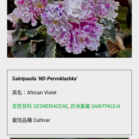
Saintpaulia ‘ND-Pervoklashka’
英名：African Violet
苦苣苔科 GESNERIACEAE
,
非洲堇屬
SAINTPAULIA
栽培品種 Cultivar