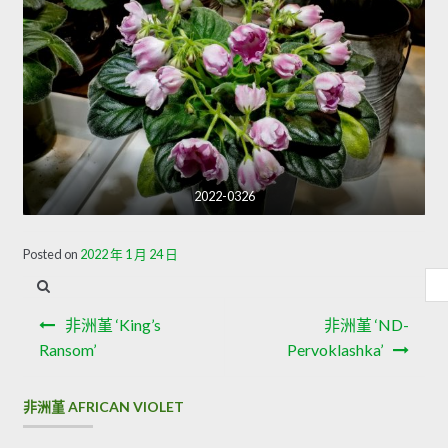
2022-0326
Posted on
2022 年 1 月 24 日
內
容
文
搜
非洲堇 ‘King’s
非洲堇 ‘ND-
章
尋
Ransom’
Pervoklashka’
導
非洲堇 AFRICAN VIOLET
覽