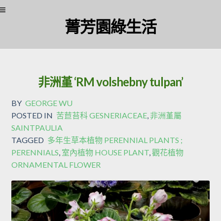
Skip
Skip
菁芳園綠生活
to
to
navigation
content
非洲堇 ‘RM volshebny tulpan’
BY
GEORGE WU
POSTED IN
苦苣苔科 GESNERIACEAE
,
非洲堇屬
SAINTPAULIA
TAGGED
多年生草本植物 PERENNIAL PLANTS ;
PERENNIALS
,
室內植物 HOUSE PLANT
,
觀花植物
ORNAMENTAL FLOWER