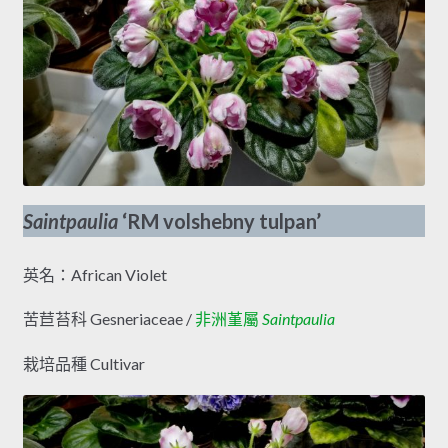
Saintpaulia
‘RM volshebny tulpan’
英名：African Violet
苦苣苔科 Gesneriaceae /
非洲堇屬
Saintpaulia
栽培品種 Cultivar