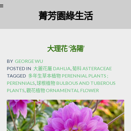
Skip
Skip
菁芳園綠生活
to
to
navigation
content
大理花 ‘洛陽’
BY
GEORGE WU
POSTED IN
大麗花屬 DAHLIA
,
菊科 ASTERACEAE
TAGGED
多年生草本植物 PERENNIAL PLANTS ;
PERENNIALS
,
球根植物 BULBOUS AND TUBEROUS
PLANTS
,
觀花植物 ORNAMENTAL FLOWER