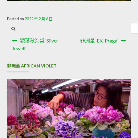
Posted on
2022 年 2 月 6 日
內
容
文
搜
觀葉秋海棠 ‘Silver
非洲堇 ‘EK-Praga’
章
尋
Jewell’
導
非洲堇 AFRICAN VIOLET
覽