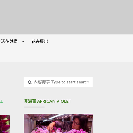
生活花與綠
花卉展出
內
容
搜
尋
非洲堇 AFRICAN VIOLET
L