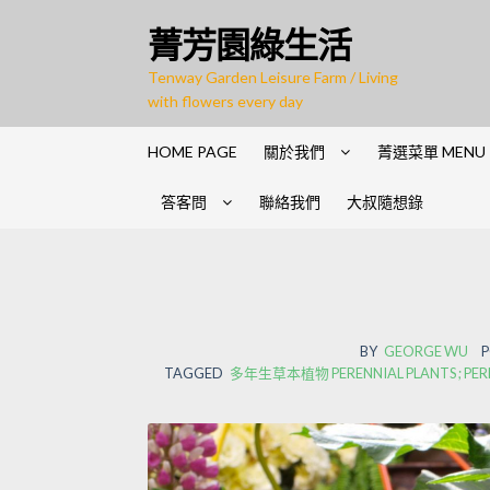
Skip
Skip
菁芳園綠生活
to
to
navigation
content
Tenway Garden Leisure Farm / Living
with flowers every day
HOME PAGE
關於我們
菁選菜單 MENU
答客問
聯絡我們
大叔隨想錄
BY
GEORGE WU
P
TAGGED
多年生草本植物 PERENNIAL PLANTS ; PER