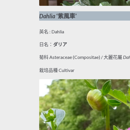
Dahlia
‘紫風車’
英名 : Dahlia
日名：
ダリア
菊科 Asteraceae (Compositae) / 大麗花屬
Dah
栽培品種 Cultivar