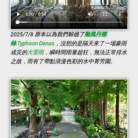
2025/7/8 原本以為我們躲過了
颱風丹娜
絲
Typhoon Danas
，沒想的是隔天來了一場豪雨
成災的
大雷雨
，瞬時間雨量超狂，無法正常排水
之故，而有了帶點浪漫色彩的水中菁芳園。