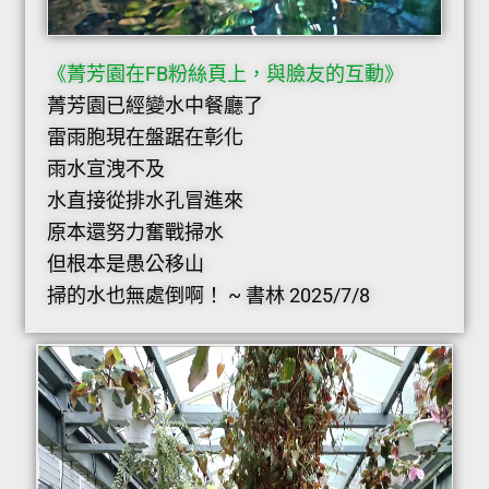
《菁芳園
在FB
粉絲頁上，與臉友的互動》
菁芳園已經變水中餐廳了
雷雨胞現在盤踞在彰化
雨水宣洩不及
水直接從排水孔冒進來
原本還努力奮戰掃水
但根本是愚公移山
掃的水也無處倒啊！ ~ 書林 2025/7/8