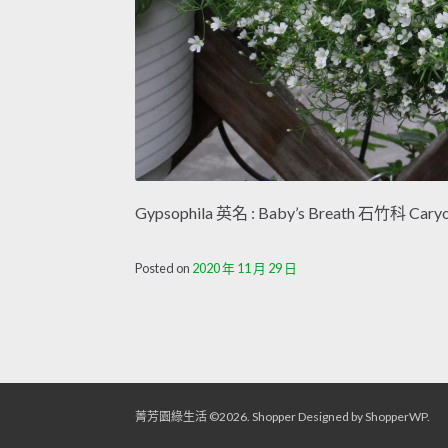
Gypsophila 英名 : Baby’s Breath 石竹科 Car
Posted on
2020 年 11 月 29 日
菁芳園綠生活 ©2026.
Shopper
Designed by
ShopperWP
.