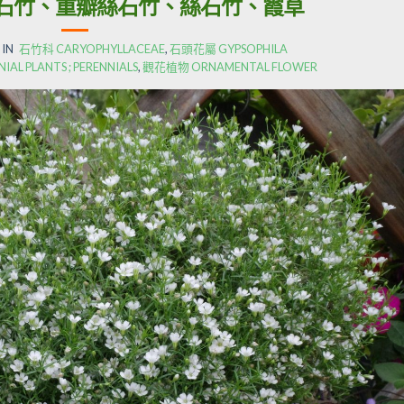
石竹、重瓣絲石竹、絲石竹、霞草
 IN
石竹科 CARYOPHYLLACEAE
,
石頭花屬 GYPSOPHILA
 PLANTS ; PERENNIALS
,
觀花植物 ORNAMENTAL FLOWER