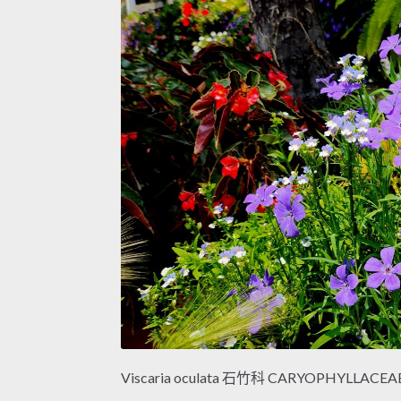
Viscaria oculata 石竹科 CARYOPHYLLACEAE