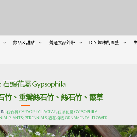
飲品＆甜點
菁選食品外帶
DIY 趣味的園藝
:
石頭花屬 Gypsophila
石竹、重瓣絲石竹、絲石竹、霞草
 IN
石竹科 CARYOPHYLLACEAE
,
石頭花屬 GYPSOPHILA
 PLANTS ; PERENNIALS
,
觀花植物 ORNAMENTAL FLOWER