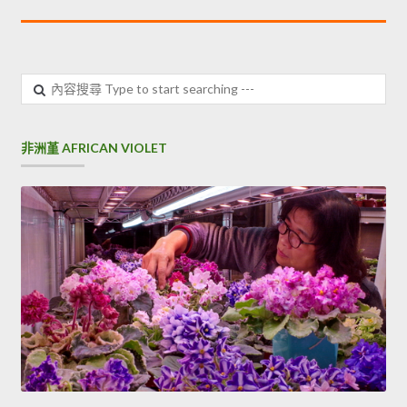
內
容
搜
尋
非洲堇 AFRICAN VIOLET