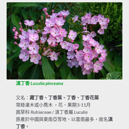
滇丁香
Luculia pinceana
又名：
藏丁香、丁香葉、丁香、丁香花葉
常綠灌木或小喬木 ，花、果期3-11月
茜草科 Rubiaceae / 滇丁香屬
Luculia
原產於中國與東南亞等地，以雲南最多，故名
滇
丁香
。