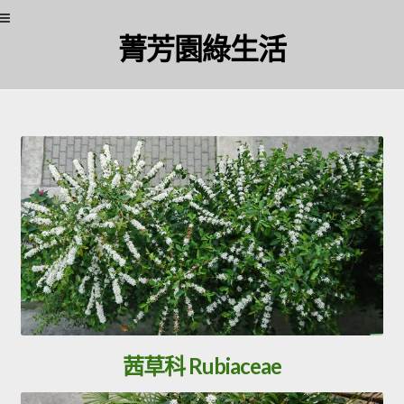
Skip
Skip
菁芳園綠生活
to
to
navigation
content
茜草科 Rubiaceae