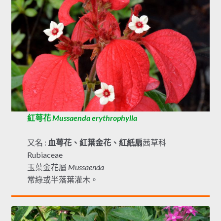
紅萼花
Mussaenda erythrophylla
又名 :
血萼花、紅葉金花、紅紙扇
茜草科
Rubiaceae
玉葉金花屬
Mussaenda
常綠或半落葉灌木。