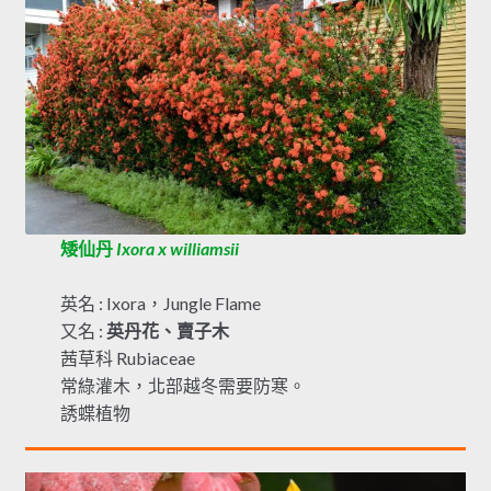
矮仙丹
Ixora x williamsii
英名 : Ixora，Jungle Flame
又名 :
英丹花、賣子木
茜草科 Rubiaceae
常綠灌木，北部越冬需要防寒。
誘蝶植物