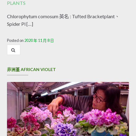
PLANTS
Chlorophytum comosum 英名 : Tufted Bracketplant、
Spider Pl […]
Posted on
2020 年 11 月 8 日
內
容
搜
尋
非洲堇 AFRICAN VIOLET