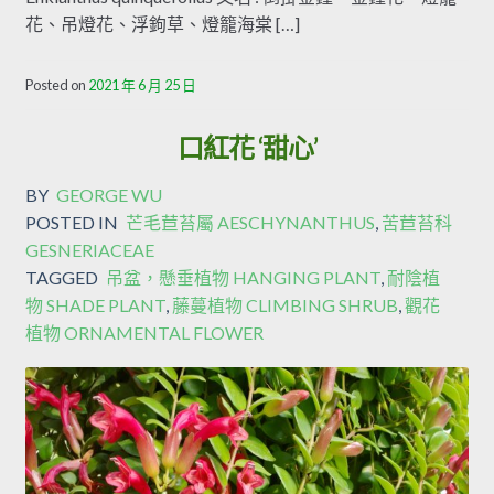
花、吊燈花、浮鉤草、燈籠海棠 […]
Posted on
2021 年 6 月 25 日
口紅花 ‘甜心’
BY
GEORGE WU
POSTED IN
芒毛苣苔屬 AESCHYNANTHUS
,
苦苣苔科
GESNERIACEAE
TAGGED
吊盆，懸垂植物 HANGING PLANT
,
耐陰植
物 SHADE PLANT
,
藤蔓植物 CLIMBING SHRUB
,
觀花
植物 ORNAMENTAL FLOWER