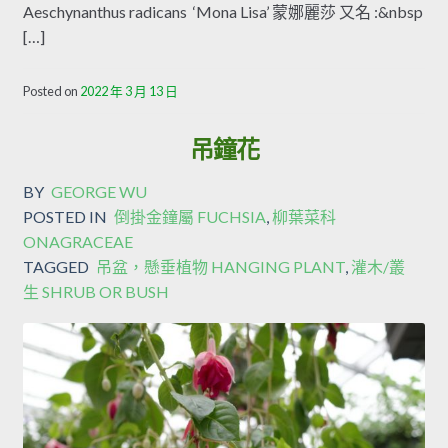
Aeschynanthus radicans ‘Mona Lisa’ 蒙娜麗莎 又名 :&nbsp
[…]
Posted on
2022 年 3 月 13 日
吊鐘花
BY
GEORGE WU
POSTED IN
倒掛金鐘屬 FUCHSIA
,
柳葉菜科
ONAGRACEAE
TAGGED
吊盆，懸垂植物 HANGING PLANT
,
灌木/叢
生 SHRUB OR BUSH