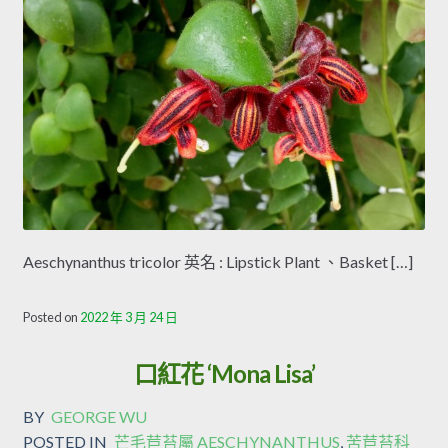
Aeschynanthus tricolor 英名 : Lipstick Plant 、Basket […]
Posted on
2022 年 3 月 24 日
口紅花 ‘Mona Lisa’
BY
GEORGE WU
POSTED IN
芒毛苣苔屬 AESCHYNANTHUS
,
苦苣苔科