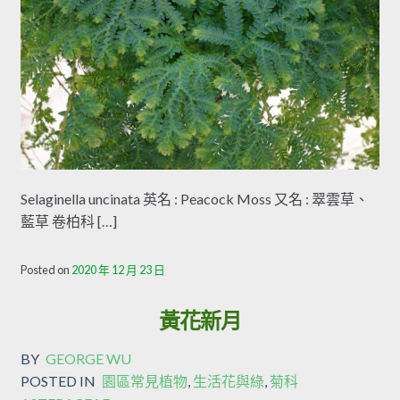
Selaginella uncinata 英名 : Peacock Moss 又名 : 翠雲草、
藍草 卷柏科 […]
Posted on
2020 年 12 月 23 日
黃花新月
BY
GEORGE WU
POSTED IN
園區常見植物
,
生活花與綠
,
菊科