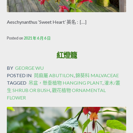
Aeschynanthus ‘Sweet Heart’ 英名 : […]
Posted on
2021 年 6 月 6 日
紅燈籠
BY
GEORGE WU
POSTED IN
苘麻屬 ABUTILON
,
錦葵科 MALVACEAE
TAGGED
吊盆，懸垂植物 HANGING PLANT
,
灌木/叢
生 SHRUB OR BUSH
,
觀花植物 ORNAMENTAL
FLOWER