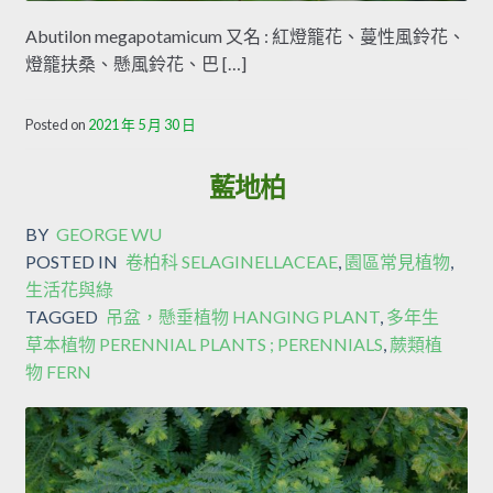
Abutilon megapotamicum 又名 : 紅燈籠花、蔓性風鈴花、
燈籠扶桑、懸風鈴花、巴 […]
Posted on
2021 年 5 月 30 日
藍地柏
BY
GEORGE WU
POSTED IN
卷柏科 SELAGINELLACEAE
,
園區常見植物
,
生活花與綠
TAGGED
吊盆，懸垂植物 HANGING PLANT
,
多年生
草本植物 PERENNIAL PLANTS ; PERENNIALS
,
蕨類植
物 FERN