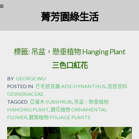
Skip
Skip
菁芳園綠生活
to
to
navigation
content
標籤:
吊盆，懸垂植物 Hanging Plant
三色口紅花
BY
GEORGE WU
POSTED IN
芒毛苣苔屬 AESCHYNANTHUS
,
苦苣苔科
GESNERIACEAE
TAGGED
亞灌木 SUBSHRUB
,
吊盆，懸垂植物
HANGING PLANT
,
觀花植物 ORNAMENTAL
FLOWER
,
觀葉植物 FOLIAGE PLANTS