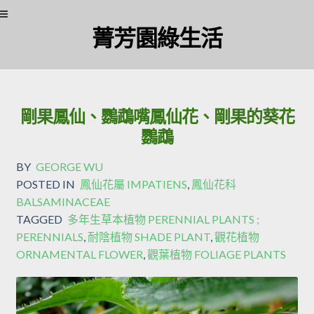
Skip
Skip
菁芳園綠生活
to
to
navigation
content
剛果鳳仙、鸚鵡嘴鳳仙花、剛果的葵花
鸚鵡
BY
GEORGE WU
POSTED IN
鳳仙花屬 IMPATIENS
,
鳳仙花科
BALSAMINACEAE
TAGGED
多年生草本植物 PERENNIAL PLANTS ;
PERENNIALS
,
耐陰植物 SHADE PLANT
,
觀花植物
ORNAMENTAL FLOWER
,
觀葉植物 FOLIAGE PLANTS