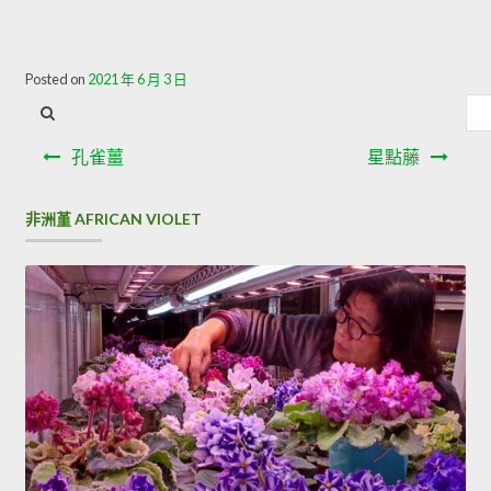
Posted on
2021 年 6 月 3 日
內
容
文
搜
孔雀薑
星點藤
章
尋
導
非洲堇 AFRICAN VIOLET
覽